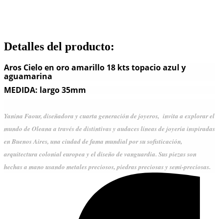
Detalles del producto
:
Aros Cielo en oro amarillo 18 kts topacio azul y
aguamarina
MEDIDA: largo 35mm
Yanina Faour, diseñadora y cuarta generación de joyeros,  invita a explorar el 
mundo de Oleana a través de distintivas y audaces líneas de joyería inspiradas 
en Buenos Aires, una ciudad de fama mundial por su sofisticación, 
arquitectura colonial europea y el diseño de vanguardia. Sus piezas son 
hechas a mano usando metales preciosos, piedras preciosas y semi-preciosas.